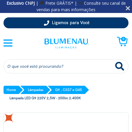
Exclusivo CNPJ
|
Frete GRÁTIS* |
Consulte seu canal de
🚚
📲
vendas para mais informações
Ligamos para Você
0
Home
Lâmpadas
G9 , C037 e G45
Lâmpada LED G9 220V 2,5W - 200lm 2.400K