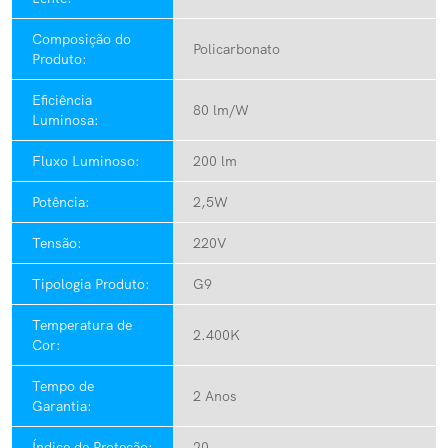
Composição do
Policarbonato
Produto:
Eficiência
80 lm/W
Luminosa:
Fluxo Luminoso:
200 lm
Potência:
2,5W
Tensão:
220V
Tipologia Produto:
G9
Temperatura de
2.400K
Cor:
Tempo de
2 Anos
Garantia:
Índice de Proteção:
20