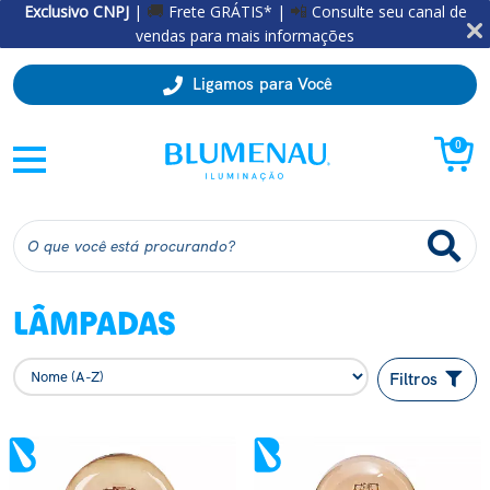
Exclusivo CNPJ
|
Frete GRÁTIS* |
Consulte seu canal de
🚚
📲
vendas para mais informações
Ligamos para Você
0
LÂMPADAS
Filtros