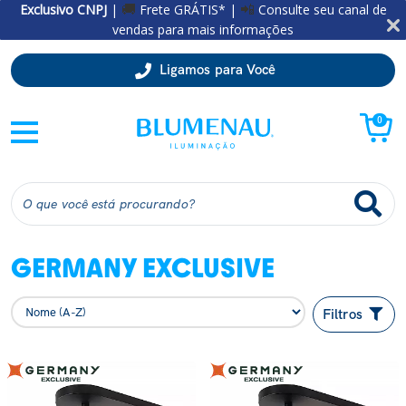
Exclusivo CNPJ
|
Frete GRÁTIS* |
Consulte seu canal de
🚚
📲
vendas para mais informações
Ligamos para Você
0
GERMANY EXCLUSIVE
Filtros