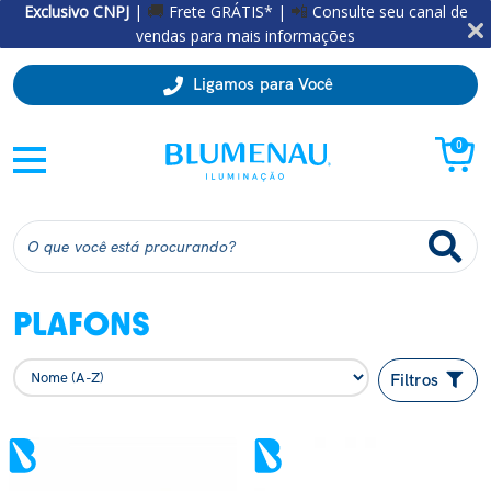
Exclusivo CNPJ
|
Frete GRÁTIS* |
Consulte seu canal de
🚚
📲
vendas para mais informações
Ligamos para Você
0
PLAFONS
Filtros