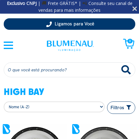
Exclusivo CNPJ
|
Frete GRÁTIS* |
Consulte seu canal de
🚚
📲
vendas para mais informações
Ligamos para Você
0
HIGH BAY
Filtros