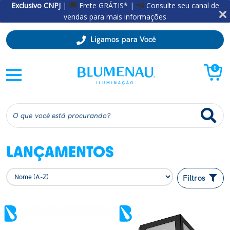
Exclusivo CNPJ
|
Frete GRÁTIS* |
Consulte seu canal de
🚚
📲
vendas para mais informações
Ligamos para Você
0
LANÇAMENTOS
Filtros