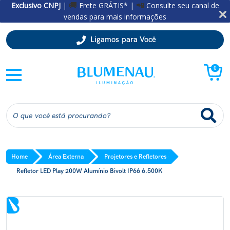
Exclusivo CNPJ
|
Frete GRÁTIS* |
Consulte seu canal de
🚚
📲
vendas para mais informações
Ligamos para Você
0
Home
Área Externa
Projetores e Refletores
Refletor LED Play 200W Alumínio Bivolt IP66 6.500K