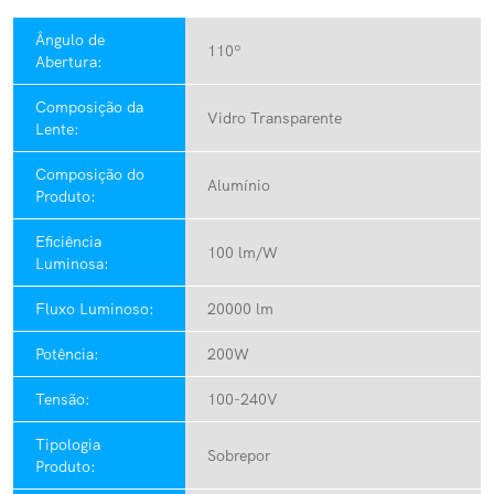
Ângulo de
110º
Abertura:
Composição da
Vidro Transparente
Lente:
Composição do
Alumínio
Produto:
Eficiência
100 lm/W
Luminosa:
Fluxo Luminoso:
20000 lm
Potência:
200W
Tensão:
100-240V
Tipologia
Sobrepor
Produto: