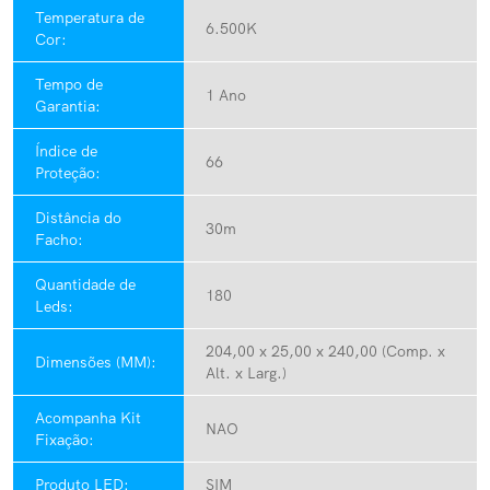
Temperatura de
6.500K
Cor:
Tempo de
1 Ano
Garantia:
Índice de
66
Proteção:
Distância do
30m
Facho:
Quantidade de
180
Leds:
204,00 x 25,00 x 240,00 (Comp. x
Dimensões (MM):
Alt. x Larg.)
Acompanha Kit
NAO
Fixação:
Produto LED:
SIM