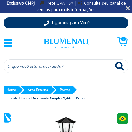
Exclusivo CNPJ
|
Frete GRÁTIS* |
Consulte seu canal de
🚚
📲
vendas para mais informações
Ligamos para Você
0
Home
Área Externa
Postes
Poste Colonial Sextavado Simples 2,44m - Preto