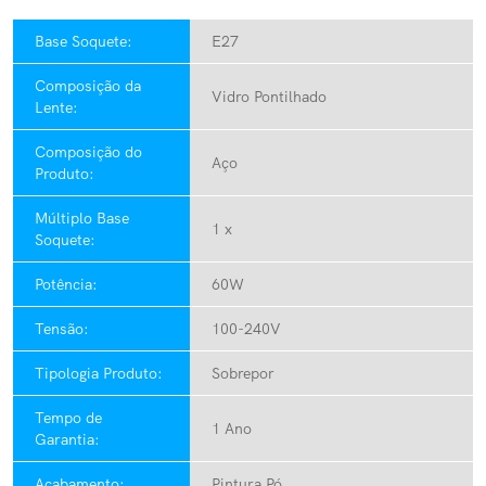
Base Soquete:
E27
Composição da
Vidro Pontilhado
Lente:
Composição do
Aço
Produto:
Múltiplo Base
1 x
Soquete:
Potência:
60W
Tensão:
100-240V
Tipologia Produto:
Sobrepor
Tempo de
1 Ano
Garantia:
Acabamento:
Pintura Pó