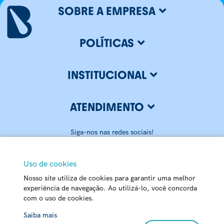
SOBRE A EMPRESA
POLÍTICAS
INSTITUCIONAL
ATENDIMENTO
Siga-nos nas redes sociais!
Uso de cookies
Nosso site utiliza de cookies para garantir uma melhor
BLUMENAU ILUMINAÇÃO LTDA
experiência de navegação. Ao utilizá-lo, você concorda
com o uso de cookies.
CNPJ: 79.416.459/0001-20
Matriz - Rua Carlos Alberto Pamplona, 170 Passo Manso - 89032-
Chat
Saiba mais
520 - Blumenau - SC | Centro de Distribuição – Rua Bahia, 7800