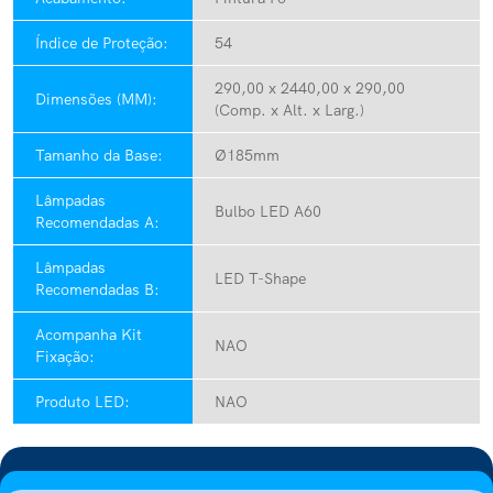
Índice de Proteção:
54
290,00 x 2440,00 x 290,00
Dimensões (MM):
(Comp. x Alt. x Larg.)
Tamanho da Base:
Ø185mm
Lâmpadas
Bulbo LED A60
Recomendadas A:
Lâmpadas
LED T-Shape
Recomendadas B:
Acompanha Kit
NAO
Fixação:
Produto LED:
NAO