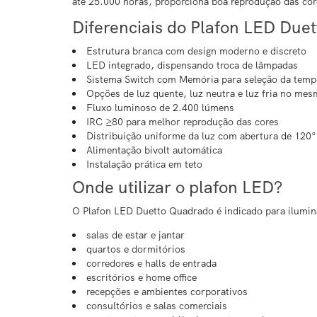
até 25.000 horas, proporciona boa reprodução das cor
Diferenciais do Plafon LED Due
Estrutura branca com design moderno e discreto
LED integrado, dispensando troca de lâmpadas
Sistema Switch com Memória para seleção da temp
Opções de luz quente, luz neutra e luz fria no me
Fluxo luminoso de 2.400 lúmens
IRC ≥80 para melhor reprodução das cores
Distribuição uniforme da luz com abertura de 120°
Alimentação bivolt automática
Instalação prática em teto
Onde utilizar o plafon LED?
O Plafon LED Duetto Quadrado é indicado para ilumin
salas de estar e jantar
quartos e dormitórios
corredores e halls de entrada
escritórios e home office
recepções e ambientes corporativos
consultórios e salas comerciais