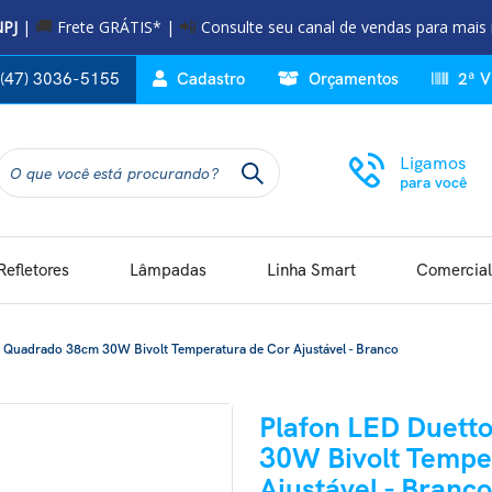
NPJ
|
Frete GRÁTIS* |
Consulte seu canal de vendas para mais
🚚
📲
(47) 3036-5155
Cadastro
Orçamentos
2ª V
Ligamos
para você
Refletores
Lâmpadas
Linha Smart
Comercial
o Quadrado 38cm 30W Bivolt Temperatura de Cor Ajustável - Branco
Plafon LED Duett
30W Bivolt Tempe
Ajustável - Branco