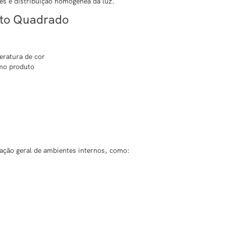
es e distribuição homogênea da luz.
tto Quadrado
eratura de cor
smo produto
ação geral de ambientes internos, como: