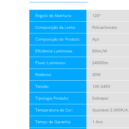
Ângulo de Abertura:
120º
Composição da Lente:
Policarbonato
Composição do Produto:
Aço
Eficiência Luminosa:
80lm/W
Fluxo Luminoso:
24000lm
Potência:
30W
Tensão:
100-240V
Tipologia Produto:
Sobrepor
Temperatura de Cor:
Ajustável 3.000K/
Tempo de Garantia:
1 Ano