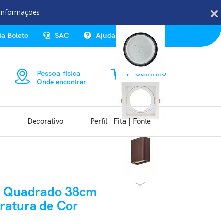
Veja Também
 informações
ia Boleto
SAC
Ajuda
Entrar
Pessoa física
Carrinho
Onde encontrar
0 item
Decorativo
Perfil | Fita | Fonte
o Quadrado 38cm
ratura de Cor