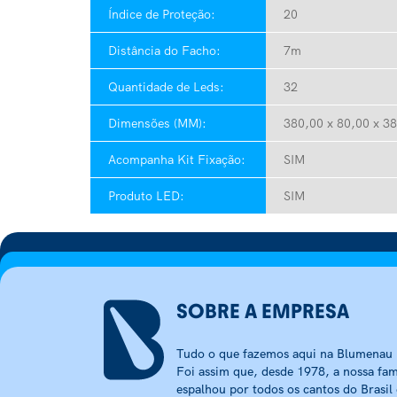
Índice de Proteção:
20
Distância do Facho:
7m
Quantidade de Leds:
32
Dimensões (MM):
380,00 x 80,00 x 38
Acompanha Kit Fixação:
SIM
Produto LED:
SIM
SOBRE A EMPRESA
Tudo o que fazemos aqui na Blumenau I
Foi assim que, desde 1978, a nossa fam
espalhou por todos os cantos do Brasil