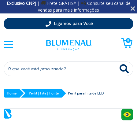
Exclusivo CNPJ
|
Frete GRÁTIS* |
Consulte seu canal de
🚚
📲
vendas para mais informações
Ligamos para Você
0
Home
Perfil | Fita | Fonte
Perfil para Fita de LED