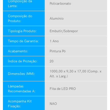
Composição da
Policarbonato
Lente:
Composição do
Alumínio
Produto:
Tipologia Produto:
Embutir/Sobrepor
Tempo de Garantia:
1 Ano
Acabamento:
Pintura Pó
Índice de Proteção:
20
1000,00 x 9,30 x 17,00 (Comp. x
Dimensões (MM):
Alt. x Larg.)
Lâmpadas
Fita de LED PRO
Recomendadas A:
Acompanha Kit
NAO
Fixação: