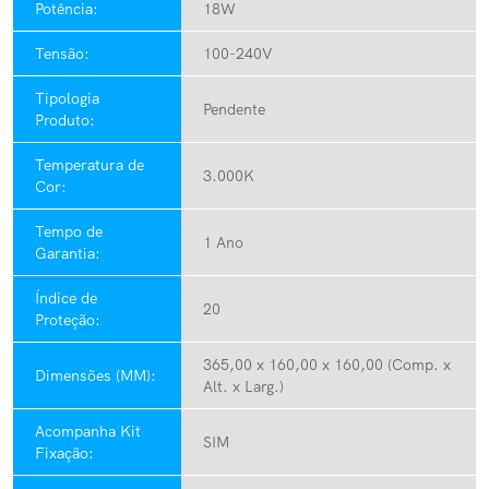
Potência:
18W
Tensão:
100-240V
Tipologia
Pendente
Produto:
Temperatura de
3.000K
Cor:
Tempo de
1 Ano
Garantia:
Índice de
20
Proteção:
365,00 x 160,00 x 160,00 (Comp. x
Dimensões (MM):
Alt. x Larg.)
Acompanha Kit
SIM
Fixação: