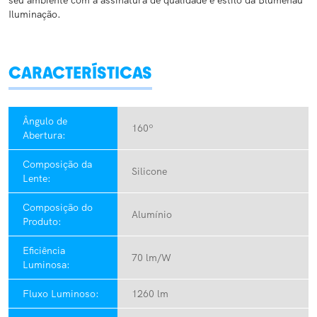
seu ambiente com a assinatura de qualidade e estilo da Blumenau
Iluminação.
CARACTERÍSTICAS
Ângulo de
160º
Abertura:
Composição da
Silicone
Lente:
Composição do
Alumínio
Produto:
Eficiência
70 lm/W
Luminosa:
Fluxo Luminoso:
1260 lm