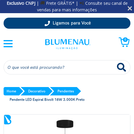
Exclusivo CNPJ
|
Frete GRÁTIS* |
Consulte seu canal de
🚚
📲
vendas para mais informações
Ligamos para Você
0
Home
Decorativo
Pendentes
Pendente LED Espiral Bivolt 18W 3.000K Preto