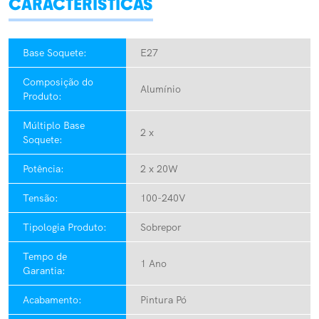
CARACTERÍSTICAS
Base Soquete:
E27
Composição do
Alumínio
Produto:
Múltiplo Base
2 x
Soquete:
Potência:
2 x 20W
Tensão:
100-240V
Tipologia Produto:
Sobrepor
Tempo de
1 Ano
Garantia:
Acabamento:
Pintura Pó