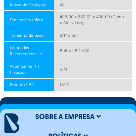
Índice de Proteção:
20
405,00 x 320,00 x 405,00 (Comp.
Dimensões (MM):
x Alt. x Larg.)
Tamanho da Base:
Ø116mm
Lâmpadas
Bulbo LED A60
Recomendadas A:
Acompanha Kit
SIM
Fixação:
Produto LED:
NAO
SOBRE A EMPRESA