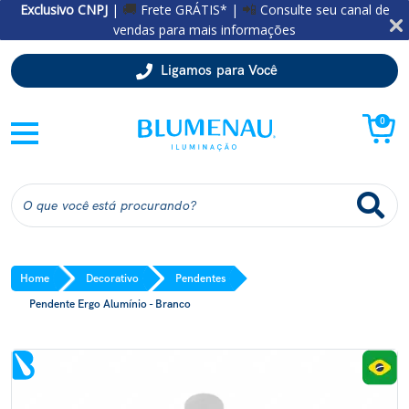
Exclusivo CNPJ
|
Frete GRÁTIS* |
Consulte seu canal de
🚚
📲
vendas para mais informações
Ligamos para Você
0
Home
Decorativo
Pendentes
Pendente Ergo Alumínio - Branco