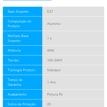
Base Soquete:
E27
Composição do
Alumínio
Produto:
Múltiplo Base
1 x
Soquete:
Potência:
40W
Tensão:
100-240V
Tipologia Produto:
Sobrepor
Tempo de
1 Ano
Garantia:
Acabamento:
Pintura Pó
Índice de Proteção:
20