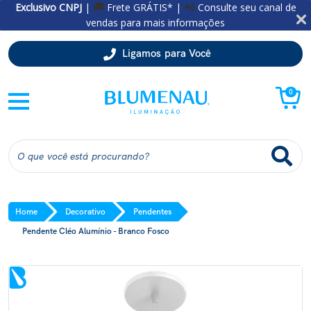
Exclusivo CNPJ
|
Frete GRÁTIS* |
Consulte seu canal de
🚚
📲
vendas para mais informações
Ligamos para Você
0
Home
Decorativo
Pendentes
Pendente Cléo Alumínio - Branco Fosco