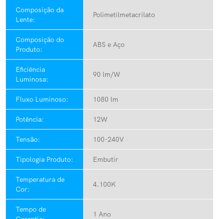
Composição da
Polimetilmetacrilato
Lente:
Composição do
ABS e Aço
Produto:
Eficiência
90 lm/W
Luminosa:
Fluxo Luminoso:
1080 lm
Potência:
12W
Tensão:
100-240V
Tipologia Produto:
Embutir
Temperatura de
4.100K
Cor:
Tempo de
1 Ano