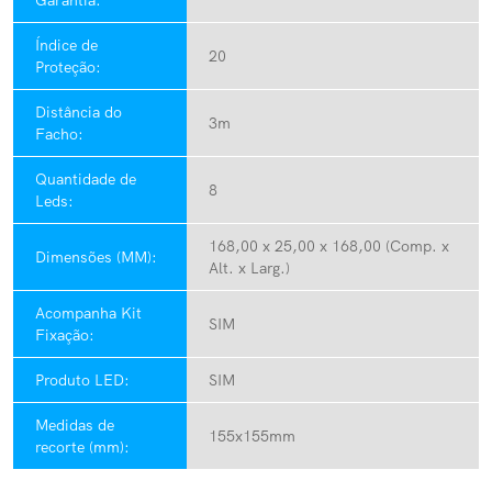
Garantia:
Índice de
20
Proteção:
Distância do
3m
Facho:
Quantidade de
8
Leds:
168,00 x 25,00 x 168,00 (Comp. x
Dimensões (MM):
Alt. x Larg.)
Acompanha Kit
SIM
Fixação:
Produto LED:
SIM
Medidas de
155x155mm
recorte (mm):