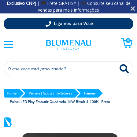
Exclusivo CNPJ
|
Frete GRÁTIS* |
Consulte seu canal de
🚚
📲
vendas para mais informações
Ligamos para Você
0
Home
Painéis | Spots | Refletores
Painéis
Painel LED Play Embutir Quadrado 12W Bivolt 4.100K - Preto