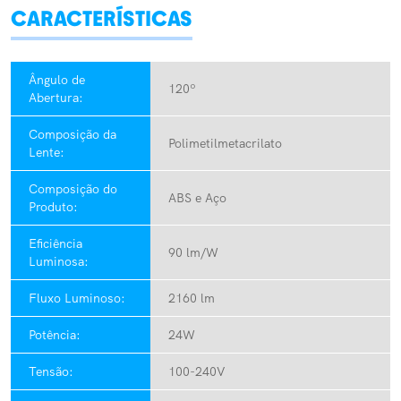
CARACTERÍSTICAS
Ângulo de
120º
Abertura:
Composição da
Polimetilmetacrilato
Lente:
Composição do
ABS e Aço
Produto:
Eficiência
90 lm/W
Luminosa:
Fluxo Luminoso:
2160 lm
Potência:
24W
Tensão:
100-240V