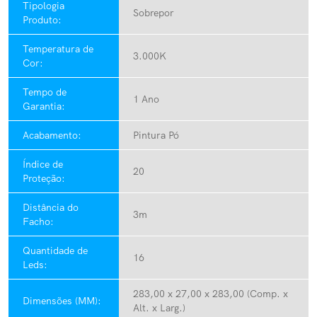
Tipologia
Sobrepor
Produto:
Temperatura de
3.000K
Cor:
Tempo de
1 Ano
Garantia:
Acabamento:
Pintura Pó
Índice de
20
Proteção:
Distância do
3m
Facho:
Quantidade de
16
Leds:
283,00 x 27,00 x 283,00 (Comp. x
Dimensões (MM):
Alt. x Larg.)