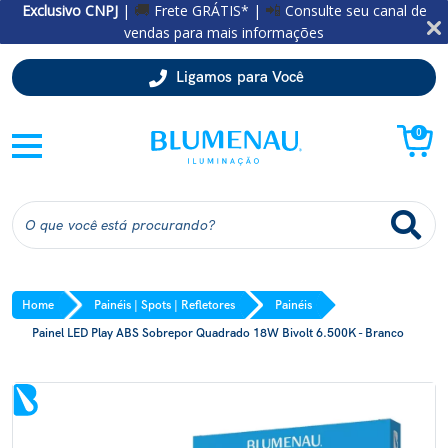
Exclusivo CNPJ
|
Frete GRÁTIS* |
Consulte seu canal de
🚚
📲
vendas para mais informações
Ligamos para Você
0
Home
Painéis | Spots | Refletores
Painéis
Painel LED Play ABS Sobrepor Quadrado 18W Bivolt 6.500K - Branco