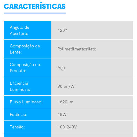
CARACTERÍSTICAS
Ângulo de
120º
Abertura:
Composição da
Polimetilmetacrilato
Lente:
Composição do
Aço
Produto:
Eficiência
90 lm/W
Luminosa:
Fluxo Luminoso:
1620 lm
Potência:
18W
Tensão:
100-240V