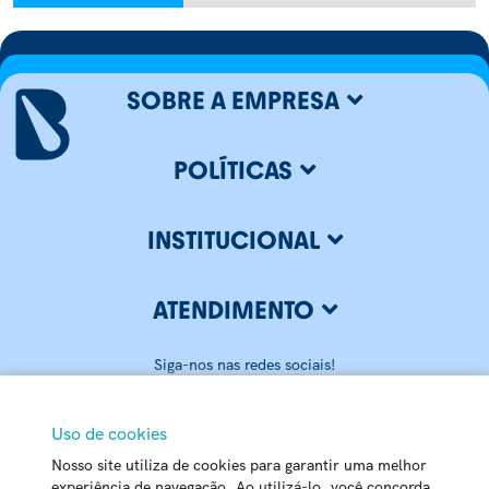
SOBRE A EMPRESA
POLÍTICAS
INSTITUCIONAL
ATENDIMENTO
Siga-nos nas redes sociais!
Uso de cookies
Nosso site utiliza de cookies para garantir uma melhor
BLUMENAU ILUMINAÇÃO LTDA
experiência de navegação. Ao utilizá-lo, você concorda