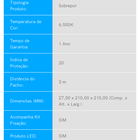
Tipologia
Sobrepor
Produto:
Temperatura de
6.500K
Cor:
Tempo de
1 Ano
Garantia:
Índice de
20
Proteção:
Distância do
3 m
Facho:
27,00 x 210,00 x 210,00 (Comp. x
Dimensões (MM):
Alt. x Larg.)
Acompanha Kit
SIM
Fixação:
Produto LED:
SIM