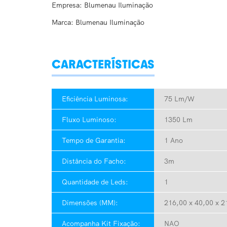
Empresa: Blumenau Iluminação
Marca: Blumenau Iluminação
CARACTERÍSTICAS
Eficiência Luminosa:
75 Lm/W
Fluxo Luminoso:
1350 Lm
Tempo de Garantia:
1 Ano
Distância do Facho:
3m
Quantidade de Leds:
1
Dimensões (MM):
216,00 x 40,00 x 21
Acompanha Kit Fixação:
NAO