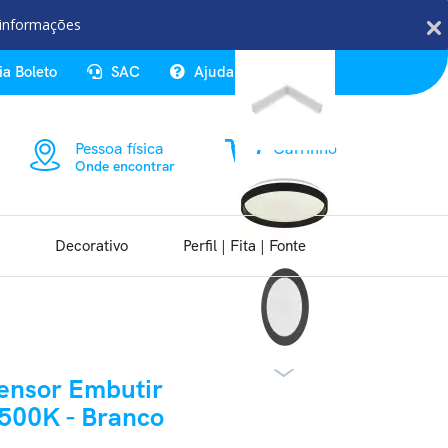
Veja Também
 informações
ia Boleto
SAC
Ajuda
Entrar
Pessoa física
Carrinho
Onde encontrar
0 item
Decorativo
Perfil | Fita | Fonte
ensor Embutir
500K - Branco