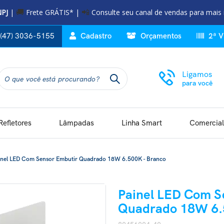
NPJ
|
Frete GRÁTIS* |
Consulte seu canal de vendas para mais
🚚
📲
(47) 3036-5155
Cadastro
Orçamentos
2ª V
Ligamos
para você
Refletores
Lâmpadas
Linha Smart
Comercial
inel LED Com Sensor Embutir Quadrado 18W 6.500K - Branco
Painel LED Com S
Quadrado 18W 6.