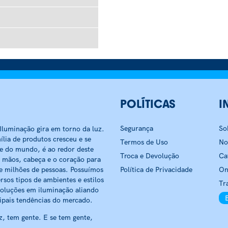
POLÍTICAS
I
Segurança
So
luminação gira em torno da luz.
ília de produtos cresceu e se
Termos de Uso
No
 e do mundo, é ao redor deste
Troca e Devolução
Ca
 mãos, cabeça e o coração para
e milhões de pessoas. Possuímos
Política de Privacidade
On
rsos tipos de ambientes e estilos
Tr
soluções em iluminação aliando
ipais tendências do mercado.
, tem gente. E se tem gente,