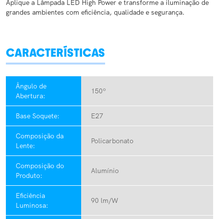
Aplique a Lâmpada LED High Power e transforme a iluminação de
grandes ambientes com eficiência, qualidade e segurança.
CARACTERÍSTICAS
Ângulo de
150º
Abertura:
Base Soquete:
E27
Composição da
Policarbonato
Lente:
Composição do
Alumínio
Produto:
Eficiência
90 lm/W
Luminosa: