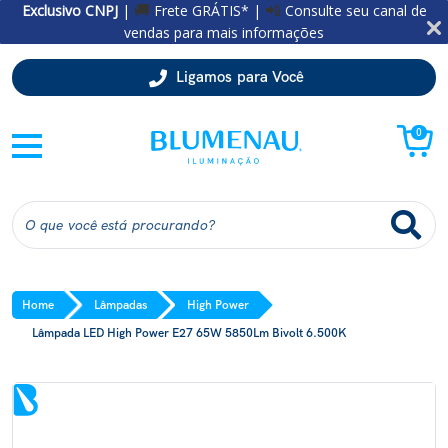
Exclusivo CNPJ
|
Frete GRÁTIS* |
Consulte seu canal de
🚚
📲
vendas para mais informações
Ligamos para Você
0
Home
Lâmpadas
High Power
Lâmpada LED High Power E27 65W 5850Lm Bivolt 6.500K