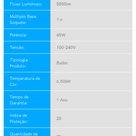
Fluxo Luminoso:
5850lm
Múltiplo Base
1 x
Soquete:
Potência:
65W
Tensão:
100-240V
Tipologia
Bulbo
Produto:
Temperatura de
6.500K
Cor:
Tempo de
1 Ano
Garantia:
Índice de
20
Proteção:
Quantidade de