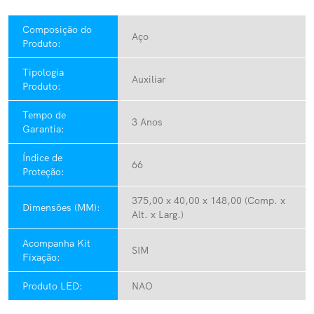
Composição do
Aço
Produto:
Tipologia
Auxiliar
Produto:
Tempo de
3 Anos
Garantia:
Índice de
66
Proteção:
375,00 x 40,00 x 148,00 (Comp. x
Dimensões (MM):
Alt. x Larg.)
Acompanha Kit
SIM
Fixação:
Produto LED:
NAO