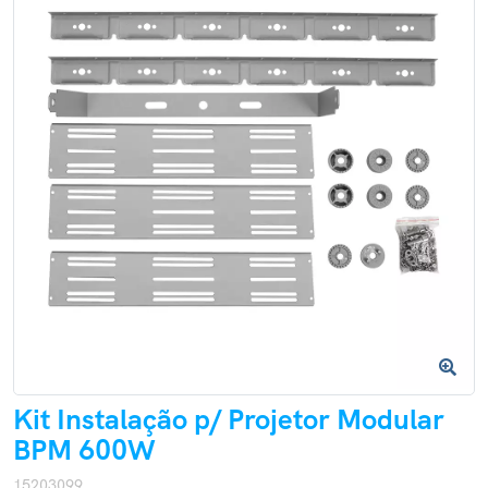
Kit Instalação p/ Projetor Modular
BPM 600W
15203099