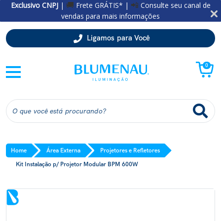
Exclusivo CNPJ
|
Frete GRÁTIS* |
Consulte seu canal de
🚚
📲
vendas para mais informações
Ligamos para Você
0
Home
Área Externa
Projetores e Refletores
Kit Instalação p/ Projetor Modular BPM 600W