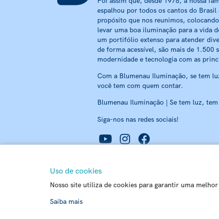
Foi assim que, desde 1978, a nossa fam
espalhou por todos os cantos do Brasil
propósito que nos reunimos, colocando
levar uma boa iluminação para a vida d
um portifólio extenso para atender dive
de forma acessível, são mais de 1.500 
modernidade e tecnologia com as princ
Com a Blumenau Iluminação, se tem luz
você tem com quem contar.
Blumenau Iluminação | Se tem luz, tem
Siga-nos nas redes sociais!
Uso de cookies
Chat
Nosso site utiliza de cookies para garantir uma melho
Matriz - Rua Carlos Alberto Pamplona, 170 Passo 
Saiba mais