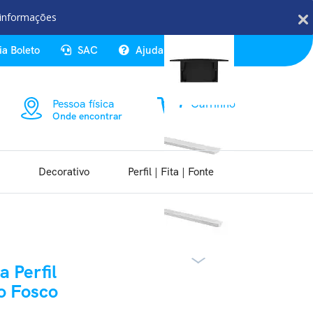
Veja Também
 informações
ia Boleto
SAC
Ajuda
Entrar
Pessoa física
Carrinho
Onde encontrar
0 item
Decorativo
Perfil | Fita | Fonte
 Perfil
o Fosco