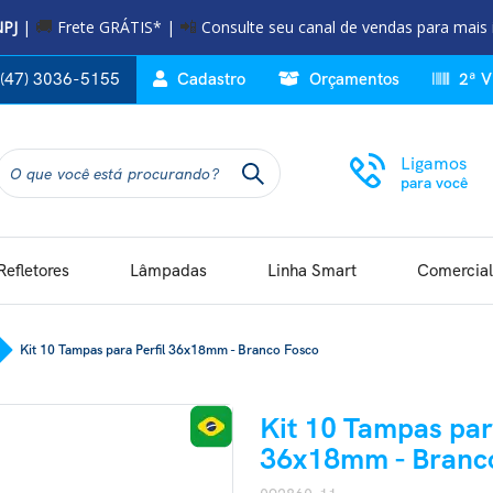
NPJ
|
Frete GRÁTIS* |
Consulte seu canal de vendas para mais
🚚
📲
(47) 3036-5155
Cadastro
Orçamentos
2ª V
Ligamos
para você
Refletores
Lâmpadas
Linha Smart
Comercial
Kit 10 Tampas para Perfil 36x18mm - Branco Fosco
Kit 10 Tampas para
36x18mm - Branc