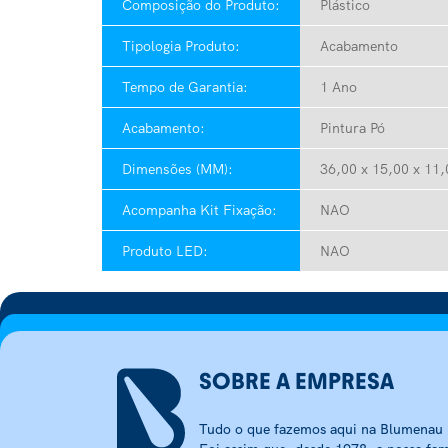
Composição do Produto:
Plástico
Tipologia Produto:
Acabamento
Tempo de Garantia:
1 Ano
Acabamento:
Pintura Pó
Dimensões (MM):
36,00 x 15,00 x 11,0
Acompanha Kit Fixação:
NAO
Produto LED:
NAO
SOBRE A EMPRESA
Tudo o que fazemos aqui na Blumenau I