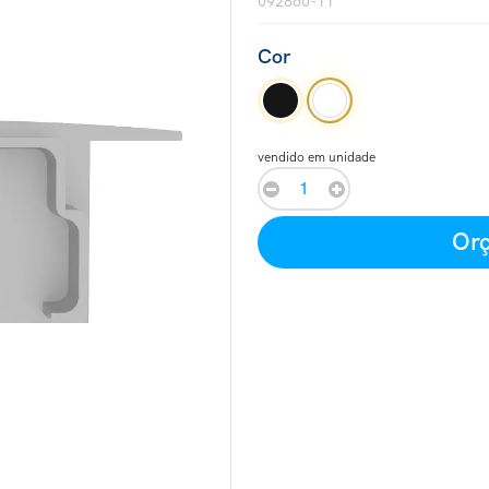
092860-11
Cor
vendido em unidade
Orç