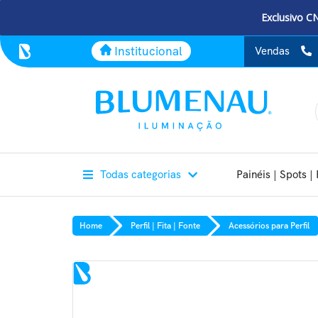
Exclusivo C
Institucional
Vendas
Todas categorias
Painéis | Spots | 
Home
Perfil | Fita | Fonte
Acessórios para Perfil