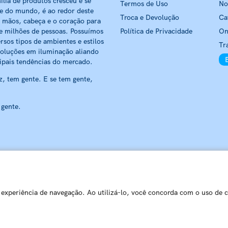
ília de produtos cresceu e se
Termos de Uso
No
 e do mundo, é ao redor deste
Troca e Devolução
Ca
 mãos, cabeça e o coração para
e milhões de pessoas. Possuímos
Política de Privacidade
On
rsos tipos de ambientes e estilos
Tr
soluções em iluminação aliando
ipais tendências do mercado.
, tem gente. E se tem gente,
 gente.
BLUMENAU ILUMINAÇÃO LTDA
CNPJ: 79.416.459/0001-20
r experiência de navegação. Ao utilizá-lo, você concorda com o uso de 
Manso - 89032-520 - Blumenau - SC | Centro de Distribuição – Rua Ba