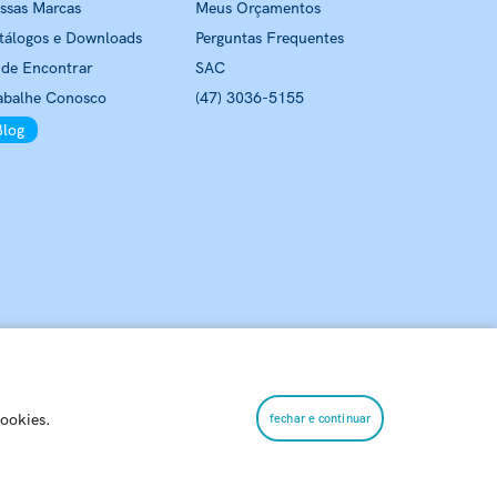
ssas Marcas
Meus Orçamentos
tálogos e Downloads
Perguntas Frequentes
de Encontrar
SAC
abalhe Conosco
(47) 3036-5155
Blog
cookies.
fechar e continuar
hia, 7800 Passo Manso – 89032-525 – Blumenau – SC