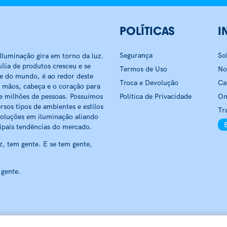
POLÍTICAS
I
Segurança
So
luminação gira em torno da luz.
ília de produtos cresceu e se
Termos de Uso
No
 e do mundo, é ao redor deste
Troca e Devolução
Ca
 mãos, cabeça e o coração para
e milhões de pessoas. Possuímos
Política de Privacidade
On
rsos tipos de ambientes e estilos
Tr
soluções em iluminação aliando
ipais tendências do mercado.
, tem gente. E se tem gente,
 gente.