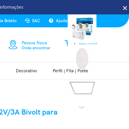
Veja Também
 informações
ia Boleto
SAC
Ajuda
Entrar
Pessoa física
Carrinho
Onde encontrar
0 item
Decorativo
Perfil | Fita | Fonte
2V/3A Bivolt para