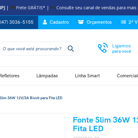
NPJ
|
Frete GRÁTIS* |
Consulte seu canal de vendas para mais
🚚
📲
(47) 3036-5155
Cadastro
Orçamentos
2ª V
Ligamos
para você
Refletores
Lâmpadas
Linha Smart
Comercial
Slim 36W 12V/3A Bivolt para Fita LED
Fonte Slim 36W 1
Fita LED