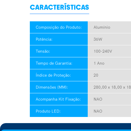
CARACTERÍSTICAS
Composição do Produto:
Alumínio
Potência:
36W
Tensão:
100-240V
Tempo de Garantia:
1 Ano
Índice de Proteção:
20
Dimensões (MM):
280,00 x 18,00 x 18
Acompanha Kit Fixação:
NAO
Produto LED:
NAO