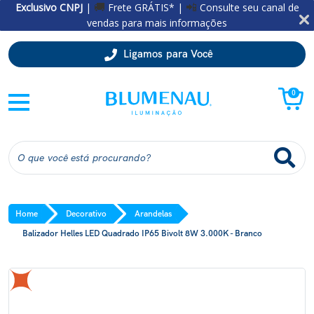
Exclusivo CNPJ
|
Frete GRÁTIS* |
Consulte seu canal de
🚚
📲
vendas para mais informações
Ligamos para Você
0
Home
Decorativo
Arandelas
Balizador Helles LED Quadrado IP65 Bivolt 8W 3.000K - Branco