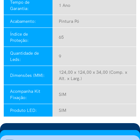
Tempo de
1 Ano
Garantia:
Acabamento:
Pintura Pó
Índice de
65
Proteção:
Quantidade de
9
Leds:
124,00 x 124,00 x 34,00 (Comp. x
Dimensões (MM):
Alt. x Larg.)
Acompanha Kit
SIM
Fixação:
Produto LED:
SIM