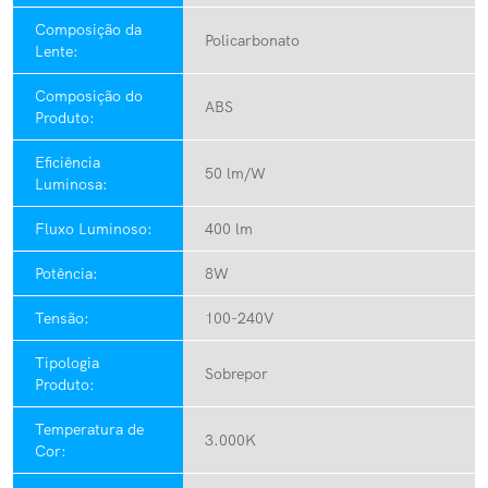
Composição da
Policarbonato
Lente:
Composição do
ABS
Produto:
Eficiência
50 lm/W
Luminosa:
Fluxo Luminoso:
400 lm
Potência:
8W
Tensão:
100-240V
Tipologia
Sobrepor
Produto:
Temperatura de
3.000K
Cor: