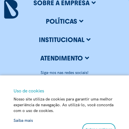
SOBRE A EMPRESA
POLÍTICAS
INSTITUCIONAL
ATENDIMENTO
Siga-nos nas redes sociais!
Uso de cookies
Nosso site utiliza de cookies para garantir uma melhor
BLUMENAU ILUMINAÇÃO LTDA
experiência de navegação. Ao utilizá-lo, você concorda
com o uso de cookies.
CNPJ: 79.416.459/0001-20
Matriz - Rua Carlos Alberto Pamplona, 170 Passo Manso - 89032-
Chat
Saiba mais
520 - Blumenau - SC | Centro de Distribuição – Rua Bahia, 7800
Passo Manso – 89032-525 – Blumenau – SC