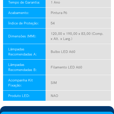
Tempo de Garantia:
1 Ano
Acabamento:
Pintura Pó
Índice de Proteção:
54
120,00 x 190,00 x 83,00 (Comp.
Dimensões (MM):
x Alt. x Larg.)
Lâmpadas
Bulbo LED A60
Recomendadas A:
Lâmpadas
Filamento LED A60
Recomendadas B:
Acompanha Kit
SIM
Fixação:
Produto LED:
NAO