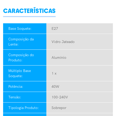
CARACTERÍSTICAS
Base Soquete:
E27
Composição da
Vidro Jateado
Lente:
Composição do
Alumínio
Produto:
Múltiplo Base
1 x
Soquete:
Potência:
40W
Tensão:
100-240V
Tipologia Produto:
Sobrepor