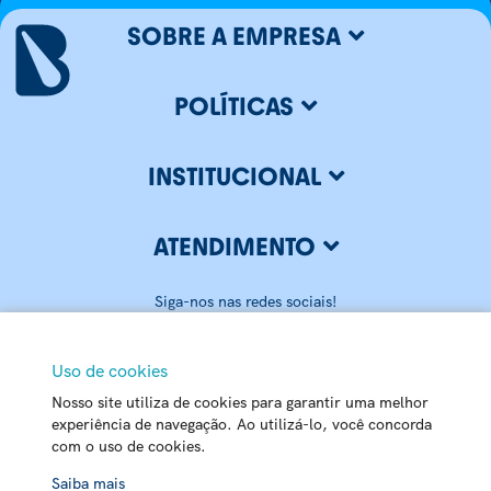
SOBRE A EMPRESA
POLÍTICAS
INSTITUCIONAL
ATENDIMENTO
Siga-nos nas redes sociais!
Uso de cookies
Nosso site utiliza de cookies para garantir uma melhor
BLUMENAU ILUMINAÇÃO LTDA
experiência de navegação. Ao utilizá-lo, você concorda
com o uso de cookies.
CNPJ: 79.416.459/0001-20
Matriz - Rua Carlos Alberto Pamplona, 170 Passo Manso - 89032-
Chat
Saiba mais