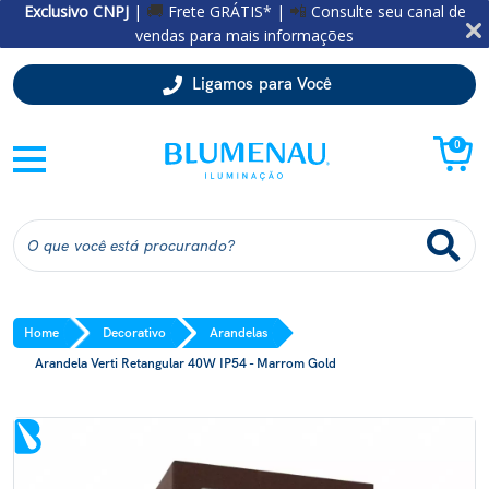
Exclusivo CNPJ
|
Frete GRÁTIS* |
Consulte seu canal de
🚚
📲
vendas para mais informações
Ligamos para Você
0
Home
Decorativo
Arandelas
Arandela Verti Retangular 40W IP54 - Marrom Gold