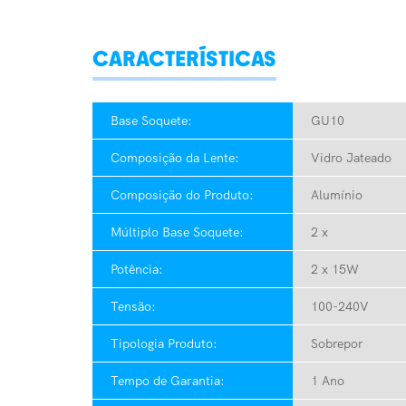
CARACTERÍSTICAS
Base Soquete:
GU10
Composição da Lente:
Vidro Jateado
Composição do Produto:
Alumínio
Múltiplo Base Soquete:
2 x
Potência:
2 x 15W
Tensão:
100-240V
Tipologia Produto:
Sobrepor
Tempo de Garantia:
1 Ano