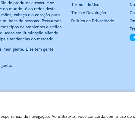
ília de produtos cresceu e se
Termos de Uso
No
 e do mundo, é ao redor deste
Troca e Devolução
Ca
 mãos, cabeça e o coração para
e milhões de pessoas. Possuímos
Política de Privacidade
On
rsos tipos de ambientes e estilos
Tr
soluções em iluminação aliando
ipais tendências do mercado.
, tem gente. E se tem gente,
 gente.
BLUMENAU ILUMINAÇÃO LTDA
CNPJ: 79.416.459/0001-20
r experiência de navegação. Ao utilizá-lo, você concorda com o uso de 
Manso - 89032-520 - Blumenau - SC | Centro de Distribuição – Rua Ba