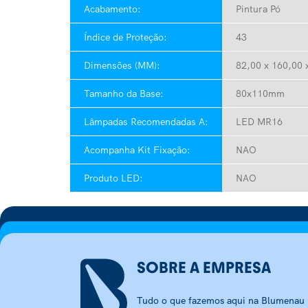
Acabamento:
Pintura Pó
Índice de Proteção:
43
Dimensões (MM):
82,00 x 160,00 x
Tamanho da Base:
80x110mm
Lâmpadas Recomendadas A:
LED MR16
Acompanha Kit Fixação:
NAO
Produto LED:
NAO
SOBRE A EMPRESA
Tudo o que fazemos aqui na Blumenau I