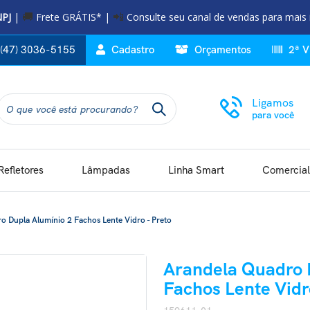
NPJ
|
Frete GRÁTIS* |
Consulte seu canal de vendas para mais
🚚
📲
(47) 3036-5155
Cadastro
Orçamentos
2ª V
Ligamos
para você
Refletores
Lâmpadas
Linha Smart
Comercial
o Dupla Alumínio 2 Fachos Lente Vidro - Preto
Arandela Quadro 
Fachos Lente Vidr