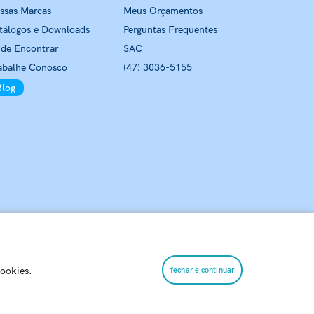
ssas Marcas
Meus Orçamentos
tálogos e Downloads
Perguntas Frequentes
de Encontrar
SAC
abalhe Conosco
(47) 3036-5155
Blog
cookies.
fechar e continuar
hia, 7800 Passo Manso – 89032-525 – Blumenau – SC