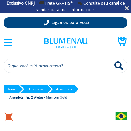
Exclusivo CNPJ
|
Frete GRÁTIS* |
Consulte seu canal de
🚚
📲
vendas para mais informações
Ligamos para Você
0
Home
Decorativo
Arandelas
Arandela Flip 2 Aletas - Marrom Gold