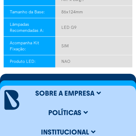
Tamanho da Base:
86x124mm
Lâmpadas
LED G9
Recomendadas A:
Acompanha Kit
SIM
Fixação:
Produto LED:
NAO
SOBRE A EMPRESA
POLÍTICAS
INSTITUCIONAL