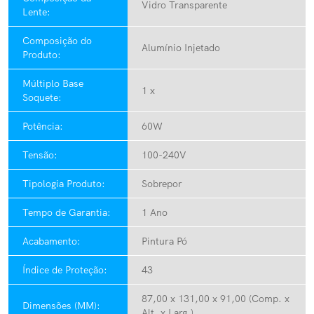
Vidro Transparente
Lente:
Composição do
Alumínio Injetado
Produto:
Múltiplo Base
1 x
Soquete:
Potência:
60W
Tensão:
100-240V
Tipologia Produto:
Sobrepor
Tempo de Garantia:
1 Ano
Acabamento:
Pintura Pó
Índice de Proteção:
43
87,00 x 131,00 x 91,00 (Comp. x
Dimensões (MM):
Alt. x Larg.)