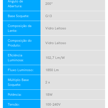
Ângulo de
200°
Abertura:
Base Soquete:
G13
Composição da
Vidro Leitoso
Lente:
Composição do
Vidro Leitoso
Produto:
Eficiência
102,7 Lm/W
Luminosa:
Fluxo Luminoso:
1850 Lm
Múltiplo Base
2 x
Soquete:
Potência:
18W
Tensão:
100-240V