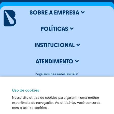
SOBRE A EMPRESA
POLÍTICAS
INSTITUCIONAL
ATENDIMENTO
Siga-nos nas redes sociais!
Uso de cookies
Nosso site utiliza de cookies para garantir uma melhor
BLUMENAU ILUMINAÇÃO LTDA
experiência de navegação. Ao utilizá-lo, você concorda
com o uso de cookies.
CNPJ: 79.416.459/0001-20
Matriz - Rua Carlos Alberto Pamplona, 170 Passo Manso - 89032-