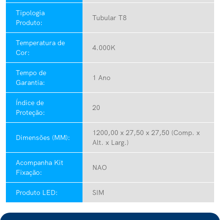
Tipologia
Tubular T8
Produto:
Temperatura de
4.000K
Cor:
Tempo de
1 Ano
Garantia:
Índice de
20
Proteção:
1200,00 x 27,50 x 27,50 (Comp. x
Dimensões (MM):
Alt. x Larg.)
Acompanha Kit
NAO
Fixação:
Produto LED:
SIM