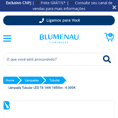
Exclusivo CNPJ
|
Frete GRÁTIS* |
Consulte seu canal de
🚚
📲
vendas para mais informações
Ligamos para Você
0
Home
Lâmpadas
Tubular
Lâmpada Tubular LED T8 18W 1850lm - 4.000K