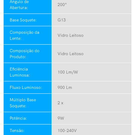
Ângulo de
200°
Abertura:
Base Soquete:
G13
Composição da
Vidro Leitoso
Lente:
Composição do
Vidro Leitoso
Produto:
Eficiência
100 Lm/W
Luminosa:
Fluxo Luminoso:
900 Lm
Múltiplo Base
2 x
Soquete:
Potência:
9W
Tensão:
100-240V