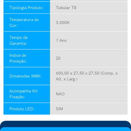
Tipologia Produto:
Tubular T8
Temperatura de
3.000K
Cor:
Tempo de
1 Ano
Garantia:
Índice de
20
Proteção:
600,00 x 27,50 x 27,50 (Comp. x
Dimensões (MM):
Alt. x Larg.)
Acompanha Kit
NAO
Fixação:
Produto LED:
SIM