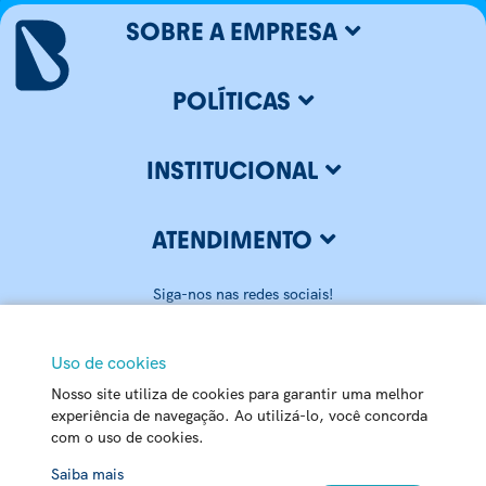
SOBRE A EMPRESA
POLÍTICAS
INSTITUCIONAL
ATENDIMENTO
Siga-nos nas redes sociais!
Uso de cookies
Nosso site utiliza de cookies para garantir uma melhor
BLUMENAU ILUMINAÇÃO LTDA
experiência de navegação. Ao utilizá-lo, você concorda
com o uso de cookies.
CNPJ: 79.416.459/0001-20
Matriz - Rua Carlos Alberto Pamplona, 170 Passo Manso - 89032-
Chat
Saiba mais
520 - Blumenau - SC | Centro de Distribuição – Rua Bahia, 7800