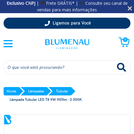
Exclusivo CNPJ
|
Frete GRÁTIS* |
Consulte seu canal de
🚚
📲
vendas para mais informações
Ligamos para Você
0
Home
Lâmpadas
Tubular
Lâmpada Tubular LED T8 9W 900lm - 3.000K