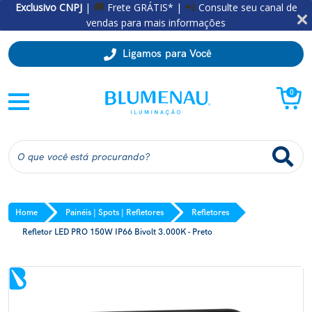
Exclusivo CNPJ
|
Frete GRÁTIS* |
Consulte seu canal de
🚚
📲
vendas para mais informações
Ligamos para Você
0
Home
Painéis | Spots | Refletores
Refletores
Refletor LED PRO 150W IP66 Bivolt 3.000K - Preto