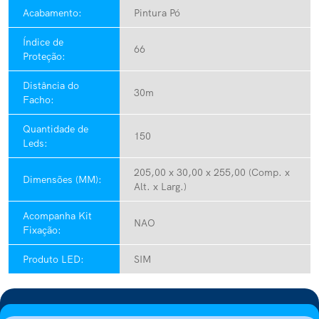
Acabamento:
Pintura Pó
Índice de
66
Proteção:
Distância do
30m
Facho:
Quantidade de
150
Leds:
205,00 x 30,00 x 255,00 (Comp. x
Dimensões (MM):
Alt. x Larg.)
Acompanha Kit
NAO
Fixação:
Produto LED:
SIM