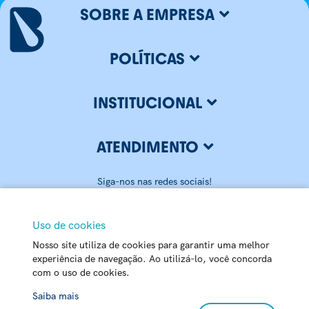
SOBRE A EMPRESA
POLÍTICAS
INSTITUCIONAL
ATENDIMENTO
Siga-nos nas redes sociais!
Uso de cookies
Nosso site utiliza de cookies para garantir uma melhor
BLUMENAU ILUMINAÇÃO LTDA
experiência de navegação. Ao utilizá-lo, você concorda
com o uso de cookies.
CNPJ: 79.416.459/0001-20
Matriz - Rua Carlos Alberto Pamplona, 170 Passo Manso - 89032-
Chat
Saiba mais
520 - Blumenau - SC | Centro de Distribuição – Rua Bahia, 7800