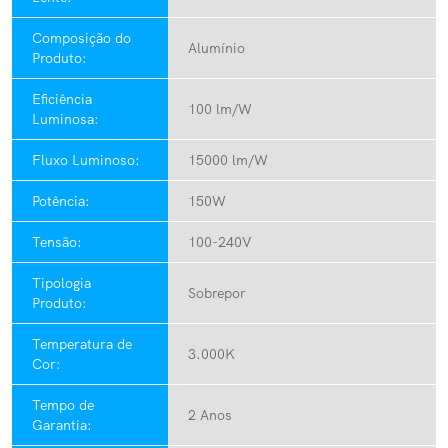
Composição do
Alumínio
Produto:
Eficiência
100 lm/W
Luminosa:
Fluxo Luminoso:
15000 lm/W
Potência:
150W
Tensão:
100-240V
Tipologia
Sobrepor
Produto:
Temperatura de
3.000K
Cor:
Tempo de
2 Anos
Garantia: