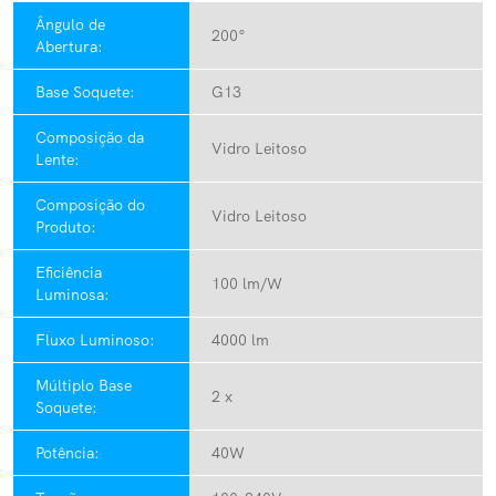
Ângulo de
200°
Abertura:
Base Soquete:
G13
Composição da
Vidro Leitoso
Lente:
Composição do
Vidro Leitoso
Produto:
Eficiência
100 lm/W
Luminosa:
Fluxo Luminoso:
4000 lm
Múltiplo Base
2 x
Soquete:
Potência:
40W