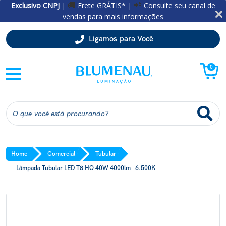
Exclusivo CNPJ
|
Frete GRÁTIS* |
Consulte seu canal de
🚚
📲
vendas para mais informações
Ligamos para Você
0
Home
Comercial
Tubular
Lâmpada Tubular LED T8 HO 40W 4000lm - 6.500K