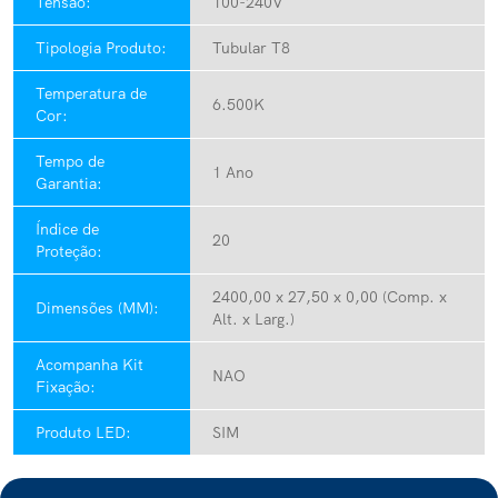
Tensão:
100-240V
Tipologia Produto:
Tubular T8
Temperatura de
6.500K
Cor:
Tempo de
1 Ano
Garantia:
Índice de
20
Proteção:
2400,00 x 27,50 x 0,00 (Comp. x
Dimensões (MM):
Alt. x Larg.)
Acompanha Kit
NAO
Fixação:
Produto LED:
SIM