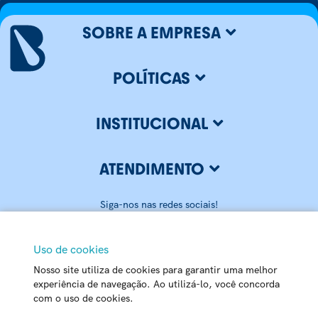
SOBRE A EMPRESA
POLÍTICAS
INSTITUCIONAL
ATENDIMENTO
Siga-nos nas redes sociais!
Uso de cookies
Nosso site utiliza de cookies para garantir uma melhor
BLUMENAU ILUMINAÇÃO LTDA
experiência de navegação. Ao utilizá-lo, você concorda
com o uso de cookies.
CNPJ: 79.416.459/0001-20
Matriz - Rua Carlos Alberto Pamplona, 170 Passo Manso - 89032-