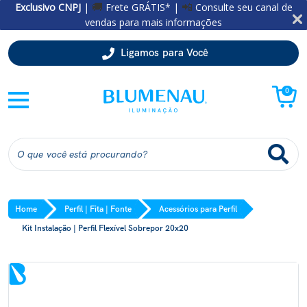
Exclusivo CNPJ
|
Frete GRÁTIS* |
Consulte seu canal de
🚚
📲
vendas para mais informações
Ligamos para Você
0
Home
Perfil | Fita | Fonte
Acessórios para Perfil
Kit Instalação | Perfil Flexível Sobrepor 20x20