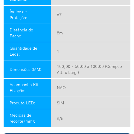
Índice de
67
Proteção:
Distância do
8m
Facho:
Quantidade de
1
Leds:
100,00 x 50,00 x 100,00 (Comp. x
Dimensões (MM):
Alt. x Larg.)
Acompanha Kit
NAO
Fixação:
Produto LED:
SIM
Medidas de
n/a
recorte (mm):