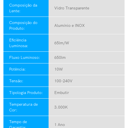
Composição da
Vidro Transparente
Lente:
Composição do
Alumínio e INOX
Produto:
Eficiência
65lm/W
Luminosa:
Fluxo Luminoso:
650lm
Potência:
10W
Tensão:
100-240V
Tipologia Produto:
Embutir
Temperatura de
3.000K
Cor:
Tempo de
1 Ano
Garantia: