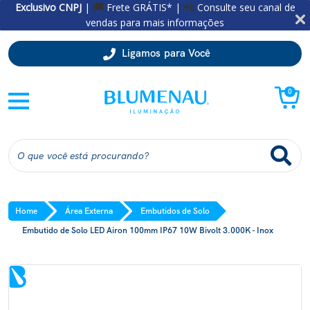
Exclusivo CNPJ
|
Frete GRÁTIS* |
Consulte seu canal de
🚚
📲
vendas para mais informações
Ligamos para Você
0
Home
Área Externa
Embutidos de Solo
Embutido de Solo LED Airon 100mm IP67 10W Bivolt 3.000K - Inox